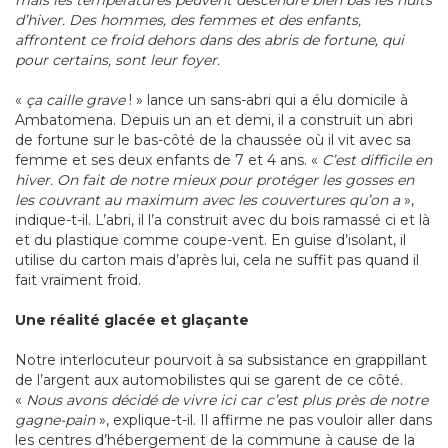
mais les températures peuvent descendre bien bas les nuits
d’hiver. Des hommes, des femmes et des enfants,
affrontent ce froid dehors dans des abris de fortune, qui
pour certains, sont leur foyer.
«
ça caille grave
! » lance un sans-abri qui a élu domicile à
Ambatomena. Depuis un an et demi, il a construit un abri
de fortune sur le bas-côté de la chaussée où il vit avec sa
femme et ses deux enfants de 7 et 4 ans. «
C’est difficile en
hiver. On fait de notre mieux pour protéger les gosses en
les couvrant au maximum avec les couvertures qu’on a
»,
indique-t-il. L’abri, il l’a construit avec du bois ramassé ci et là
et du plastique comme coupe-vent. En guise d’isolant, il
utilise du carton mais d’après lui, cela ne suffit pas quand il
fait vraiment froid.
Une réalité glacée et glaçante
Notre interlocuteur pourvoit à sa subsistance en grappillant
de l’argent aux automobilistes qui se garent de ce côté.
«
Nous avons décidé de vivre ici car c’est plus près de notre
gagne-pain
», explique-t-il. Il affirme ne pas vouloir aller dans
les centres d’hébergement de la commune à cause de la