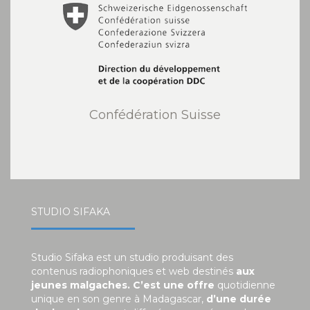
Confédération Suisse
STUDIO SIFAKA
Studio Sifaka est un studio produisant des
contenus radiophoniques et web destinés
aux
jeunes malgaches. C’est une offre
quotidienne
unique en son genre à Madagascar,
d’une durée