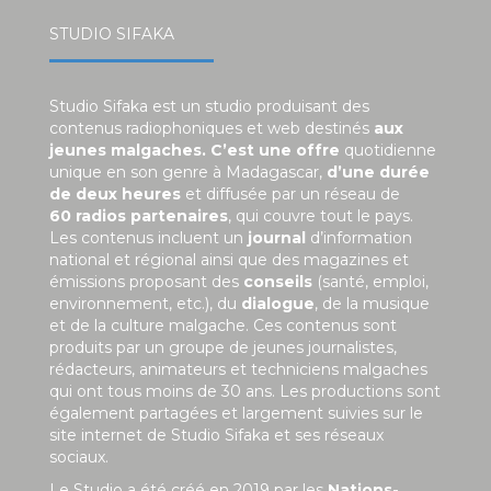
STUDIO SIFAKA
Studio Sifaka est un studio produisant des
contenus radiophoniques et web destinés
aux
jeunes malgaches. C’est une offre
quotidienne
unique en son genre à Madagascar,
d’une durée
de deux heures
et diffusée par un réseau de
60 radios partenaires
, qui couvre tout le pays.
Les contenus incluent un
journal
d’information
national et régional ainsi que des magazines et
émissions proposant des
conseils
(santé, emploi,
environnement, etc.), du
dialogue
, de la musique
et de la culture malgache. Ces contenus sont
produits par un groupe de jeunes journalistes,
rédacteurs, animateurs et techniciens malgaches
qui ont tous moins de 30 ans. Les productions sont
également partagées et largement suivies sur le
site internet de Studio Sifaka et ses réseaux
sociaux.
Le Studio a été créé en 2019 par les
Nations-