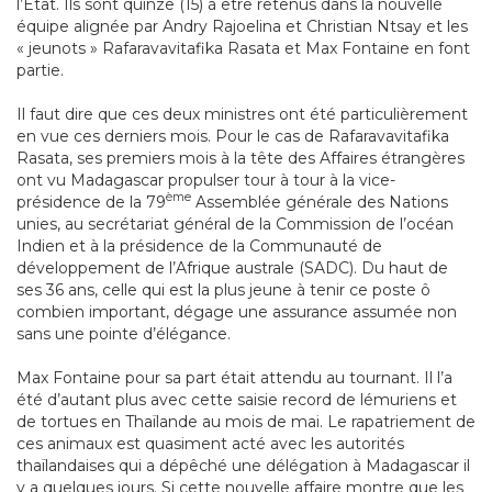
l’Etat. Ils sont quinze (15) à être retenus dans la nouvelle
équipe alignée par Andry Rajoelina et Christian Ntsay et les
« jeunots » Rafaravavitafika Rasata et Max Fontaine en font
partie.
Il faut dire que ces deux ministres ont été particulièrement
en vue ces derniers mois. Pour le cas de Rafaravavitafika
Rasata, ses premiers mois à la tête des Affaires étrangères
ont vu Madagascar propulser tour à tour à la vice-
ème
présidence de la 79
Assemblée générale des Nations
unies, au secrétariat général de la Commission de l’océan
Indien et à la présidence de la Communauté de
développement de l’Afrique australe (SADC). Du haut de
ses 36 ans, celle qui est la plus jeune à tenir ce poste ô
combien important, dégage une assurance assumée non
sans une pointe d’élégance.
Max Fontaine pour sa part était attendu au tournant. Il l’a
été d’autant plus avec cette saisie record de lémuriens et
de tortues en Thaïlande au mois de mai. Le rapatriement de
ces animaux est quasiment acté avec les autorités
thaïlandaises qui a dépêché une délégation à Madagascar il
y a quelques jours. Si cette nouvelle affaire montre que les