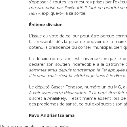
s’opposer à toutes les mesures prises par l’exécu
mesure prise par l’exécutif. Il faut en priorité s
rien »,
explique-t-il à sa sortie.
Énième division
L’issue du vote de ce jour peut être perçue comme
fait ressentir dès la prise de pouvoir de la mair
obtenu la présidence du conseil municipal, bien 
La deuxième division est survenue lorsque le pr
déclarer son soutien indéfectible à la patronn
sommes amis depuis longtemps, je l’ai appuyée au
il le veut, mais c’est la vérité et je tiens à le dire »
,
Le député Gascar Fenosoa, numéro un du MG, a r
à voir avec cette déclaration. Il l’a peut-être f
discret à Analakely. Il était même absent lors de 
des problèmes de santé, ce qui expliquerait son 
Ravo Andriantsalama
Pour en savoir plus sur nos activités