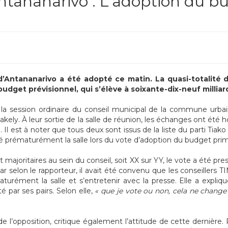
ananarivo : L’adoption du bu
’Antananarivo a été adopté ce matin. La quasi-totalité d
dget prévisionnel, qui s’élève à soixante-dix-neuf milliard
la session ordinaire du conseil municipal de la commune urb
alakely. À leur sortie de la salle de réunion, les échanges ont été
 Il est à noter que tous deux sont issus de la liste du parti Tiako
itté prématurément la salle lors du vote d’adoption du budget primi
ent majoritaires au sein du conseil, soit XX sur YY, le vote a été
car selon le rapporteur, il avait été convenu que les conseillers 
urément la salle et s’entretenir avec la presse. Elle a expliqué
 par ses pairs. Selon elle,
« que je vote ou non, cela ne change 
 l’opposition, critique également l’attitude de cette dernière. Po