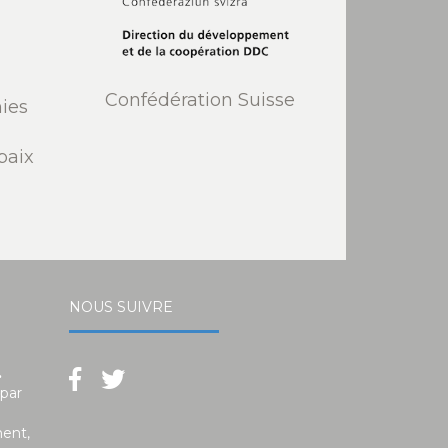
Confédération Suisse
ies
paix
NOUS SUIVRE
.
 par
ment,