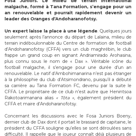
Fosa Juniors. Le milieu de terrain international
malgache, formé à Tana Formation, s’engage pour un
an renouvelable et pourrait rapidement devenir un
leader des Oranges d’Andoharanofotsy.
Un expert laisse la place à une légende
. Quelques jours
seulement après l’annonce du départ de Lalaina, milieu de
terrain indéboulonnable du Centre de formation de football
d’Andoharanofotsy (CFFA) vers un club maghrébin, le club
frappe un grand coup en signant Andriamirado Arohasina,
plus connu sous le nom de « Dax ». Véritable icône du
football malgache, il s’engage pour une durée d’un an
renouvelable. Le natif d’Ambohimanarina n’est pas étranger
à la philosophie du club d’Atsimondrano, puisqu’il a débuté
sa carrière au Tana Formation FC, devenu par la suite le
CFFA. Le propriétaire de ce club n’est autre que Henintsoa
Rakotoarimanana alias
« Tôta »,
également président du
CFFA et maire d’Andoharanofotsy.
Concernant les discussions avec le Fosa Juniors Boeny,
dernier club de Dax dont il portait le brassard de capitaine, le
président du CFFA souligne qu’elles se sont déroulées sans
difficulté. Il rappelle que le joueur connaît déjà plusieurs de