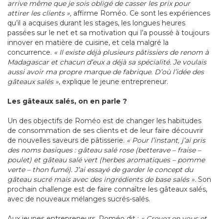
arrive même que je sois obligé de casser les prix pour
attirer les clients »,
affirme Roméo. Ce sont les expériences
qu’il a acquises durant les stages, les longues heures
passées sur le net et sa motivation qui l’a poussé à toujours
innover en matière de cuisine, et cela malgré la
concurrence.
« Il existe déjà plusieurs pâtissiers de renom à
Madagascar et chacun d’eux a déjà sa spécialité. Je voulais
aussi avoir ma propre marque de fabrique. D’où l’idée des
gâteaux salés »
, explique le jeune entrepreneur.
Les gâteaux salés, on en parle ?
Un des objectifs de Roméo est de changer les habitudes
de consommation de ses clients et de leur faire découvrir
de nouvelles saveurs de pâtisserie.
« Pour l’instant, j’ai pris
des noms basiques : gâteau salé rose (betterave – fraise –
poulet) et gâteau salé vert (herbes aromatiques – pomme
verte – thon fumé). J’ai essayé de garder le concept du
gâteau sucré mais avec des ingrédients de base salés ».
Son
prochain challenge est de faire connaître les gâteaux salés,
avec de nouveaux mélanges sucrés-salés.
Aux jeunes entrepreneurs, Roméo dit :
« Croyez en vous et