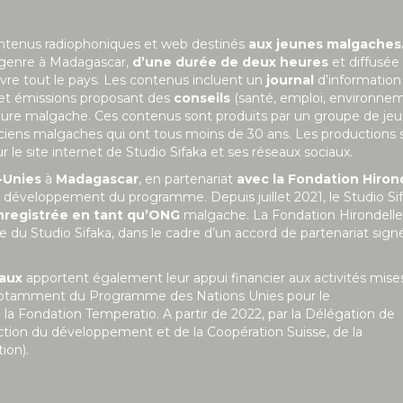
ontenus radiophoniques et web destinés
aux jeunes malgaches
 genre à Madagascar,
d’une durée de deux heures
et diffusée
uvre tout le pays. Les contenus incluent un
journal
d’information
 et émissions proposant des
conseils
(santé, emploi, environne
ulture malgache. Ces contenus sont produits par un groupe de je
niciens malgaches qui ont tous moins de 30 ans. Les productions 
le site internet de Studio Sifaka et ses réseaux sociaux.
-Unies
à
Madagascar
, en partenariat
avec la Fondation Hiron
 le développement du programme. Depuis juillet 2021, le Studio Si
nregistrée en tant qu’ONG
malgache. La Fondation Hirondelle
 du Studio Sifaka, dans le cadre d’un accord de partenariat sign
naux
apportent également leur appui financier aux activités mise
git notamment du Programme des Nations Unies pour le
Fondation Temperatio. A partir de 2022, par la Délégation de
ction du développement et de la Coopération Suisse, de la
ion).