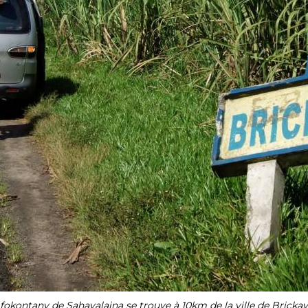
 fokontany de Sahavalaina se trouve à 10km de la ville de Brickavi