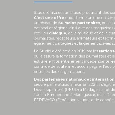
Studio Sifaka est un studio produisant des c
C’est une offre
quotidienne unique en son
un réseau de
60 radios partenaires
, qui co
national et régional ainsi que des magazines
etc.), du
dialogue
, de la musique et de la c
journalistes, rédacteurs, animateurs et tech
également partagées et largement suivies sur 
Le Studio a été créé en 2019 par les
Nations
qui a assuré la formation des journalistes et
est une entité entièrement indépendante,
e
continue de soutenir et accompagner l’équipe
entre les deux organisations.
Des
partenaires nationaux et internatio
œuvre par le Studio Sifaka. En 2021, il s’a
Développement (PNUD) à Madagascar et de la 
l’Union Européenne à Madagascar, de la Dire
FEDEVACO (Fédération vaudoise de coopérat