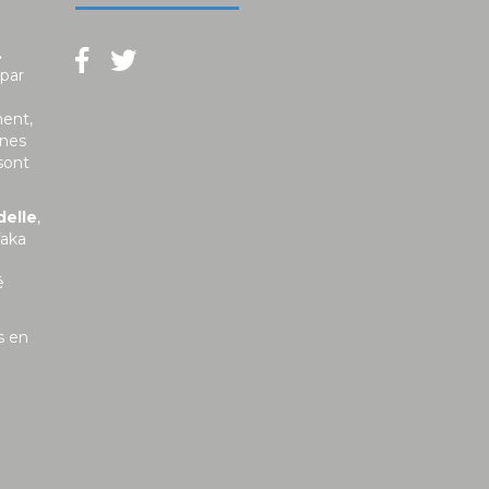
.
 par
ment,
unes
sont
delle
,
faka
é
s en