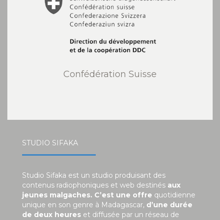
Confédération Suisse
STUDIO SIFAKA
Studio Sifaka est un studio produisant des
contenus radiophoniques et web destinés
aux
jeunes malgaches. C’est une offre
quotidienne
unique en son genre à Madagascar,
d’une durée
de deux heures
et diffusée par un réseau de