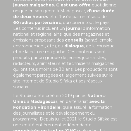
jeunes malgaches. C’est une offre
quotidienne
unique en son genre à Madagascar,
d’une durée
de deux heures
et diffusée par un réseau de
60 radios partenaires
, qui couvre tout le pays.
Les contenus incluent un
journal
d’information
national et régional ainsi que des magazines et
émissions proposant des
conseils
(santé, emploi,
environnement, etc.), du
dialogue
, de la musique
et de la culture malgache. Ces contenus sont
produits par un groupe de jeunes journalistes,
rédacteurs, animateurs et techniciens malgaches
qui ont tous moins de 30 ans. Les productions sont
également partagées et largement suivies sur le
site internet de Studio Sifaka et ses réseaux
sociaux.
Le Studio a été créé en 2019 par les
Nations-
Unies
à
Madagascar
, en partenariat
avec la
Fondation Hirondelle
, qui a assuré la formation
des journalistes et le développement du
programme. Depuis juillet 2021, le Studio Sifaka est
une entité entièrement indépendante,
enregistrée en tant qu’ONG
malgache. La