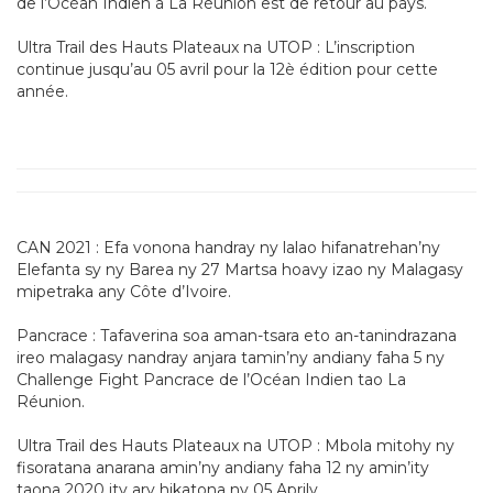
de l’Océan Indien à La Réunion est de retour au pays.
Ultra Trail des Hauts Plateaux na UTOP : L’inscription
continue jusqu’au 05 avril pour la 12è édition pour cette
année.
CAN 2021 : Efa vonona handray ny lalao hifanatrehan’ny
Elefanta sy ny Barea ny 27 Martsa hoavy izao ny Malagasy
mipetraka any Côte d’Ivoire.
Pancrace : Tafaverina soa aman-tsara eto an-tanindrazana
ireo malagasy nandray anjara tamin’ny andiany faha 5 ny
Challenge Fight Pancrace de l’Océan Indien tao La
Réunion.
Ultra Trail des Hauts Plateaux na UTOP : Mbola mitohy ny
fisoratana anarana amin’ny andiany faha 12 ny amin’ity
taona 2020 ity ary hikatona ny 05 Aprily.