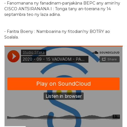
- Fanomanana ny fanadinam-panjakàna BEPC any amin’ny
CISCO ANTSIRANANA I : Tonga tany an-toerana ny 14
septambra teo ny laza adina.
- Faritra Boeny : Namboarina ny fitodian’ny BOTRY ao
Soalala.