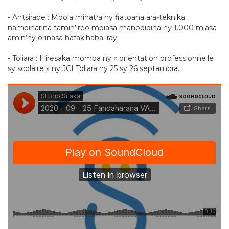
- Antsirabe : Mbola mihatra ny fiatoana ara-teknika
nampiharina tamin’ireo mpiasa manodidina ny 1.000 miasa
amin’ny orinasa hafak’haba iray.
- Toliara : Hiresaka momba ny « orientation professionnelle
sy scolaire » ny JCI Toliara ny 25 sy 26 septambra.