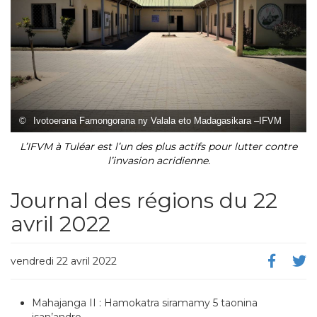
©
Ivotoerana Famongorana ny Valala eto Madagasikara –IFVM
L’IFVM à Tuléar est l’un des plus actifs pour lutter contre
l’invasion acridienne.
Journal des régions du 22
avril 2022
vendredi 22 avril 2022
Mahajanga II : Hamokatra siramamy 5 taonina
isan’andro.