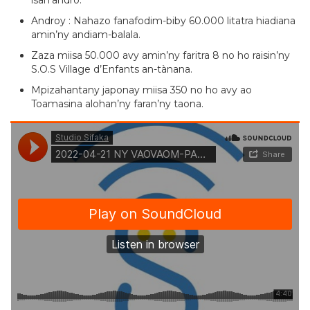
Androy : Nahazo fanafodim-biby 60.000 litatra hiadiana
amin’ny andiam-balala.
Zaza miisa 50.000 avy amin’ny faritra 8 no ho raisin’ny
S.O.S Village d’Enfants an-tànana.
Mpizahantany japonay miisa 350 no ho avy ao
Toamasina alohan’ny faran’ny taona.