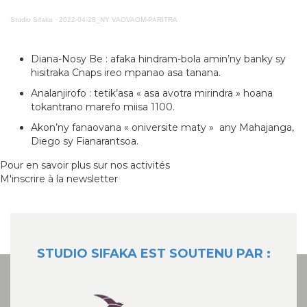
Studio Sifaka
·
2022-04-28_NY VAOVAOM-PARITRA
Diana-Nosy Be : afaka hindram-bola amin’ny banky sy
hisitraka Cnaps ireo mpanao asa tanana.
Analanjirofo : tetik’asa « asa avotra mirindra » hoana
tokantrano marefo miisa 1100.
Akon’ny fanaovana « oniversite maty » any Mahajanga,
Diego sy Fianarantsoa.
Pour en savoir plus sur nos activités
M'inscrire à la newsletter
STUDIO SIFAKA EST SOUTENU PAR :