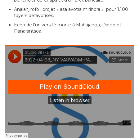
Analanjirofo : projet « asa avotra mirindra » pour 1.100
foyers défavorisés.
Echo de l’université morte à Mahajanga, Diego et
Fianarantsoa.