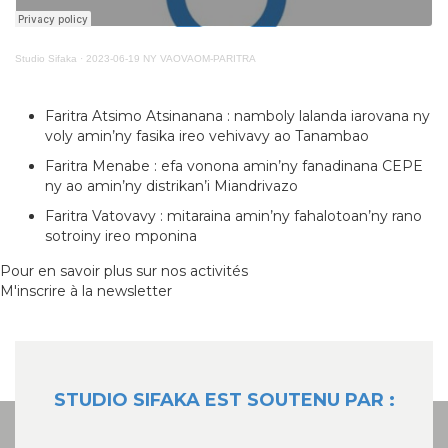
Studio Sifaka
·
2023-06-19 NY VAOVAOM-PARITRA
Faritra Atsimo Atsinanana : namboly lalanda iarovana ny
voly amin’ny fasika ireo vehivavy ao Tanambao
Faritra Menabe : efa vonona amin’ny fanadinana CEPE
ny ao amin’ny distrikan’i Miandrivazo
Faritra Vatovavy : mitaraina amin’ny fahalotoan’ny rano
sotroiny ireo mponina
Pour en savoir plus sur nos activités
M'inscrire à la newsletter
STUDIO SIFAKA EST SOUTENU PAR :