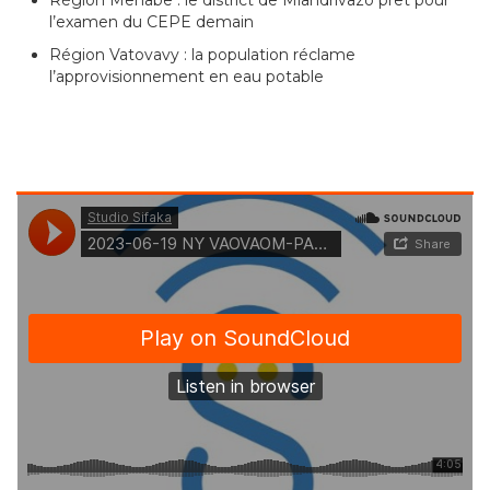
l’examen du CEPE demain
Région Vatovavy : la population réclame
l’approvisionnement en eau potable