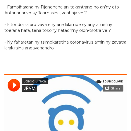
- Fampiharana ny Fijanonana an-tokantrano ho an'ny eto
Antananarivo sy Toamasina, voahaja ve ?
- Fitondrana aro vava eny an-dalambe sy any amin'ny
toerana hafa, tena tokony hataon'ny olon-tsotra ve ?
- Ny faharetan'ny tsimokaretina coronavirus amin'ny zavatra
kirakiraina andavanandro