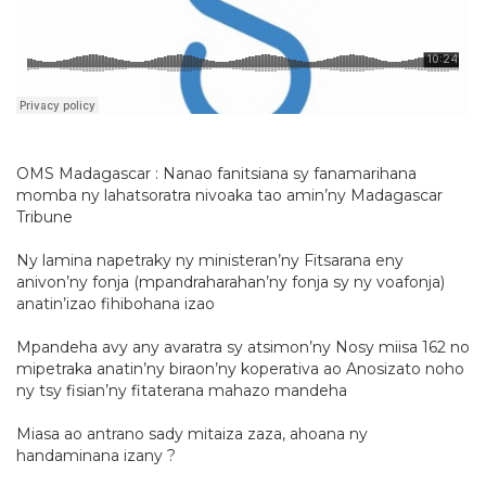
OMS Madagascar : Nanao fanitsiana sy fanamarihana
momba ny lahatsoratra nivoaka tao amin’ny Madagascar
Tribune
Ny lamina napetraky ny ministeran’ny Fitsarana eny
anivon’ny fonja (mpandraharahan’ny fonja sy ny voafonja)
anatin’izao fihibohana izao
Mpandeha avy any avaratra sy atsimon’ny Nosy miisa 162 no
mipetraka anatin’ny biraon’ny koperativa ao Anosizato noho
ny tsy fisian’ny fitaterana mahazo mandeha
Miasa ao antrano sady mitaiza zaza, ahoana ny
handaminana izany ?