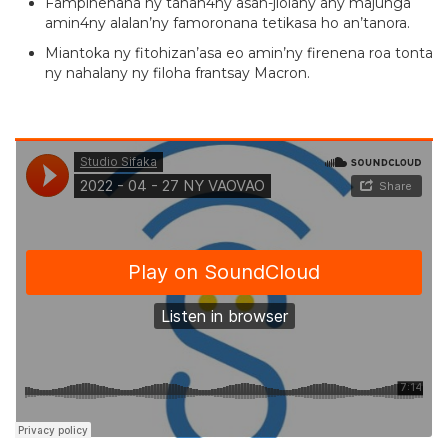
Fampihenana ny tahan4ny asan-jiolahy any majunga
amin4ny alalan’ny famoronana tetikasa ho an’tanora.
Miantoka ny fitohizan’asa eo amin’ny firenena roa tonta
ny nahalany ny filoha frantsay Macron.