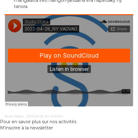
mangalatra ireo haingon-jaridaina efa napetraky ny
tanora.
Studio Sifaka
·
2022-04-28_NY VAOVAO
Pour en savoir plus sur nos activités
M'inscrire à la newsletter