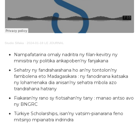
Studio Sifaka
·
2024-01-18 LE JOURNAL
Nampafatarina omaly nadritra ny filan-kevitry ny
minisitra ny politika ankapoben’ny fanjakana
Sehatry ny fandraharahana ho an’ny tontolon’ny
fambolena eto Madagasikara : ny fanodinana katsaka
ny lohamenaka dia anisan’ny sehatra mbola azo
trandrahana hatrany
Fiakaran’ny rano sy fiotsahan’ny tany : manao antso avo
ny BNGRC
Türkiye Scholarships, isan’ny vatsim-pianarana feno
mitsinjo mpianatra indrindra