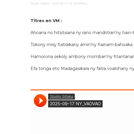
Studio Sifaka
·
2025-09-17 LE JOURNAL
Titres en VM :
Ahoana no hitsitsiana ny rano mandritran’ny hain-
Tokony misy fiatraikany amin’ny fiainam-bahoaka
Hamorona sekoly ambony momban’ny fitantanan
Efa tonga eto Madagasikara ny fatra voalohany n