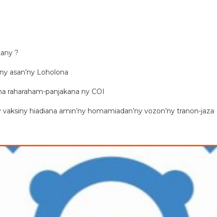
tany ?
 ny asan’ny Loholona
a raharaham-panjakana ny COI
y vaksiny hiadiana amin’ny homamiadan’ny vozon’ny tranon-jaza