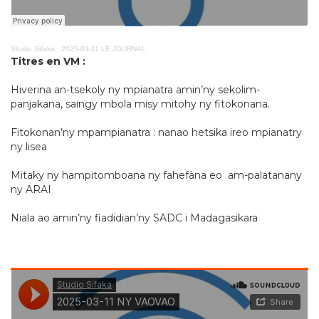
Studio Sifaka
·
2025-03-11 LE JOURNAL
Titres en VM :
Hiverina an-tsekoly ny mpianatra amin’ny sekolim-
panjakana, saingy mbola misy mitohy ny fitokonana.
Fitokonan’ny mpampianatra : nanao hetsika ireo mpianatry
ny lisea
Mitaky ny hampitomboana ny fahefàna eo am-palatanany
ny ARAI
Niala ao amin’ny fiadidian’ny SADC i Madagasikara