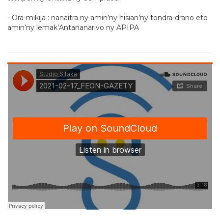
- Ora-mikija : nanaitra ny amin’ny hisian’ny tondra-drano eto
amin’ny lemak’Antananarivo ny APIPA