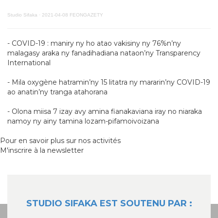
Studio Sifaka
·
2021-04-08 FEONGAZETY
- COVID-19 : maniry ny ho atao vakisiny ny 76%n’ny
malagasy araka ny fanadihadiana nataon’ny Transparency
International
- Mila oxygène hatramin’ny 15 litatra ny mararin’ny COVID-19
ao anatin’ny tranga atahorana
- Olona miisa 7 izay avy amina fianakaviana iray no niaraka
namoy ny ainy tamina lozam-pifamoivoizana
Pour en savoir plus sur nos activités
M'inscrire à la newsletter
STUDIO SIFAKA EST SOUTENU PAR :