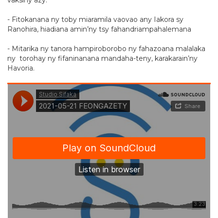
- Fitokanana ny toby miaramila vaovao any Iakora sy
Ranohira, hiadiana amin’ny tsy fahandriampahalemana
- Mitarika ny tanora hampiroborobo ny fahazoana malalaka
ny torohay ny fifaninanana mandaha-teny, karakarain’ny
Havoria.