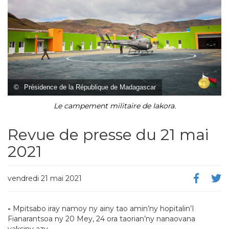
©
Présidence de la République de Madagascar
Le campement militaire de Iakora.
Revue de presse du 21 mai
2021
vendredi 21 mai 2021
-
Mpitsabo iray namoy ny ainy tao amin’ny hopitalin’I
Fianarantsoa ny 20 Mey, 24 ora taorian’ny nanaovana
vaksiny azy.