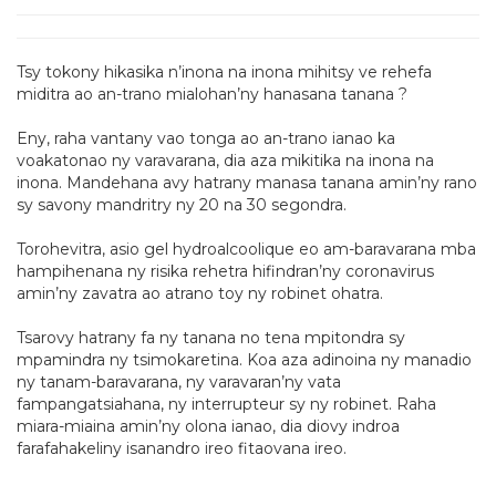
Tsy tokony hikasika n’inona na inona mihitsy ve rehefa
miditra ao an-trano mialohan’ny hanasana tanana ?
Eny, raha vantany vao tonga ao an-trano ianao ka
voakatonao ny varavarana, dia aza mikitika na inona na
inona. Mandehana avy hatrany manasa tanana amin’ny rano
sy savony mandritry ny 20 na 30 segondra.
Torohevitra, asio gel hydroalcoolique eo am-baravarana mba
hampihenana ny risika rehetra hifindran’ny coronavirus
amin’ny zavatra ao atrano toy ny robinet ohatra.
Tsarovy hatrany fa ny tanana no tena mpitondra sy
mpamindra ny tsimokaretina. Koa aza adinoina ny manadio
ny tanam-baravarana, ny varavaran’ny vata
fampangatsiahana, ny interrupteur sy ny robinet. Raha
miara-miaina amin’ny olona ianao, dia diovy indroa
farafahakeliny isanandro ireo fitaovana ireo.