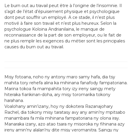
Le burn out au travail peut être à l’origine de l’insomnie. Il
s’agit de l’état d’épuisement physique et psychologique
dont peut souffrir un employé. A ce stade, il n’est plus
motivé à faire son travail et n’est plus heureux. Selon la
psychologue Koloina Andrianilaina, le manque de
reconnaissance de la part de son employeur, ou le fait de
ne plus remplir les exigences du métier sont les principales
causes du burn out au travail.
Misy fotoana, noho ny antony maro samy hafa, dia tsy
mahita tory rehefa alina ka mihinana fanafody fampatoriana.
Marina tokoa fa mampahita tory izy ireny saingy mety
hiteraka fiankinan-doha, ary misy toromarika tokony
harahana.
Voalohany amin’izany, hoy ny dokotera Razanajohary
Rachel, dia tokony misy taratasy avy any amin’ny mpitsabo
manambara fa mila mihinana fampatoriana ny olona iray.
Manaraka izany, azo atao tsara ny misoroka ny fihinana azy
ireny amin’ny alalan’ny dite misy veromanitra. Saingy ny