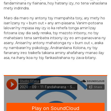
fandaminana ny fiainana, hoy hatrany izy, no tena vahaolana
mety indrindra.
Maro dia maro ny antony tsy mampahita tory, ary mety ho
isan’izany ny « burn out » any am-piasana. Vanim-potoana
lalovan’ny mpiasa iray izy io ka rehefa tonga amin’izay
fotoana izay dia sady reraka, tsy mazoto intsony, no tsy
mahatsiaro tena sambatra intsony izy eo am-panaovana ny
asany. Anisan’ny antony mahatonga ny « burn out », araka
ny nambaran’ny psikology, Andrianilaina Koloina, ny tsy
fananany ireo traikefa takiana aminy ahafahany manao ilay
asa, na ihany koa ny tsy fankasitrahana ny zava-bitany.