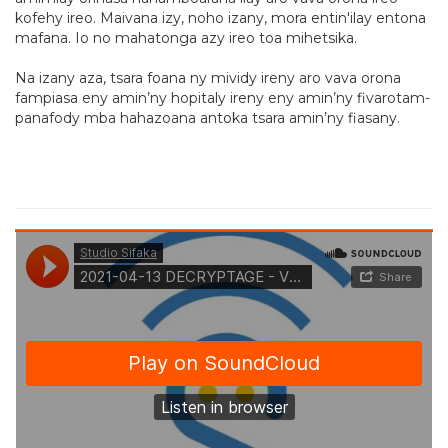
kofehy ireo. Maivana izy, noho izany, mora entin'ilay entona
mafana. Io no mahatonga azy ireo toa mihetsika.
Na izany aza, tsara foana ny mividy ireny aro vava orona
fampiasa eny amin’ny hopitaly ireny eny amin’ny fivarotam-
panafody mba hahazoana antoka tsara amin’ny fiasany.