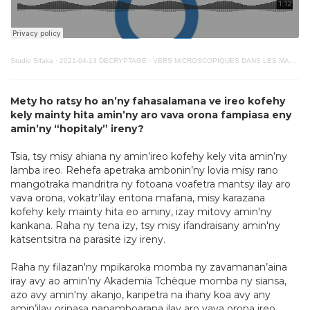
Studio Sifaka
·
2021-04-13 DECRYPTAGE - VERS MICROSCOPIQUES DANS LES MASQUES VF
Mety ho ratsy ho an’ny fahasalamana ve ireo kofehy
kely mainty hita amin’ny aro vava orona fampiasa eny
amin’ny “hopitaly” ireny?
Tsia, tsy misy ahiana ny amin’ireo kofehy kely vita amin’ny
lamba ireo. Rehefa apetraka ambonin’ny lovia misy rano
mangotraka mandritra ny fotoana voafetra mantsy ilay aro
vava orona, vokatr’ilay entona mafana, misy karazana
kofehy kely mainty hita eo aminy, izay mitovy amin'ny
kankana. Raha ny tena izy, tsy misy ifandraisany amin'ny
katsentsitra na parasite izy ireny.
Raha ny filazan'ny mpikaroka momba ny zavamanan’aina
iray avy ao amin’ny Akademia Tchèque momba ny siansa,
azo avy amin'ny akanjo, karipetra na ihany koa avy any
amin’ilay orinasa nanamboarana ilay aro vava orona ireo