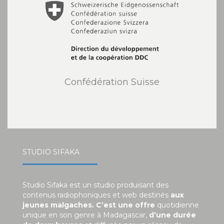
Confédération Suisse
STUDIO SIFAKA
Studio Sifaka est un studio produisant des
contenus radiophoniques et web destinés
aux
jeunes malgaches. C’est une offre
quotidienne
unique en son genre à Madagascar,
d’une durée