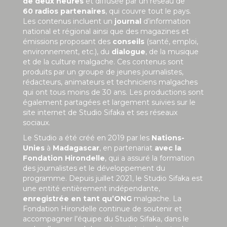
de deux heures
et diffusée par un réseau de
60 radios partenaires
, qui couvre tout le pays.
Les contenus incluent un
journal
d’information
national et régional ainsi que des magazines et
émissions proposant des
conseils
(santé, emploi,
environnement, etc.), du
dialogue
, de la musique
et de la culture malgache. Ces contenus sont
produits par un groupe de jeunes journalistes,
rédacteurs, animateurs et techniciens malgaches
qui ont tous moins de 30 ans. Les productions sont
également partagées et largement suivies sur le
site internet de Studio Sifaka et ses réseaux
sociaux.
Le Studio a été créé en 2019 par les
Nations-
Unies
à
Madagascar
, en partenariat
avec la
Fondation Hirondelle
, qui a assuré la formation
des journalistes et le développement du
programme. Depuis juillet 2021, le Studio Sifaka est
une entité entièrement indépendante,
enregistrée en tant qu’ONG
malgache. La
Fondation Hirondelle continue de soutenir et
accompagner l’équipe du Studio Sifaka, dans le