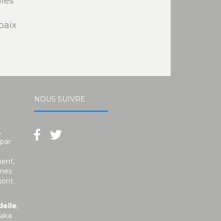
ies
paix
NOUS SUIVRE
.
 par
ment,
unes
sont
delle
,
faka