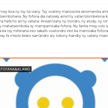
misy koa ny tsy tia izany. Tsy voatery manosotra ranomanitra ami
atsembohana. Ny fofona dia natoraly amin’ny vatan’olombelona ka
hafa ho an’ny vatana. Anisan’izany ny trondro, ny atody, ny ro
 ary mahatsemboka sy mampamoaka fofona. Ny faritra misy volo sy 
ka tsy mihinana ireo sakafo voatondro ireo ka mamoaka fofona 
ray fa misolo kiraro isan’andro ary tokony hiandry ny vatany mai