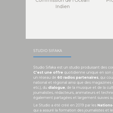
Commission de l'Océan
Pr
Indien
STUDIO SIFAKA
Studio Sifaka est un studio produisant des c
C’est une offre
quotidienne unique en son
un réseau de
60 radios partenaires
, qui co
national et régional ainsi que des magazines
etc.), du
dialogue
, de la musique et de la c
journalistes, rédacteurs, animateurs et tech
également partagées et largement suivies sur 
Le Studio a été créé en 2019 par les
Nations
qui a assuré la formation des journalistes et