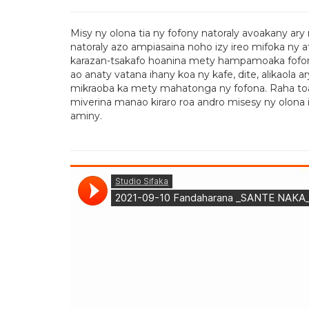
Misy ny olona tia ny fofony natoraly avoakany ary 
natoraly azo ampiasaina noho izy ireo mifoka ny 
karazan-tsakafo hoanina mety hampamoaka fofona 
ao anaty vatana ihany koa ny kafe, dite, alikaola
mikraoba ka mety mahatonga ny fofona. Raha toa 
miverina manao kiraro roa andro misesy ny olona i
aminy.