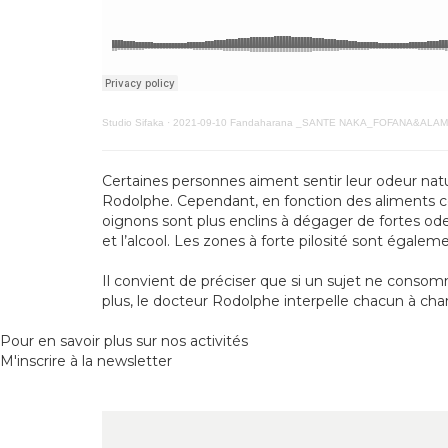
Studio Sifaka
·
2021-09-10 Fandaharana _SANTE NAKA_FOFANA&ALA
Certaines personnes aiment sentir leur odeur natu
Rodolphe. Cependant, en fonction des aliments c
oignons sont plus enclins à dégager de fortes odeu
et l’alcool. Les zones à forte pilosité sont égalem
Il convient de préciser que si un sujet ne conso
plus, le docteur Rodolphe interpelle chacun à chan
Pour en savoir plus sur nos activités
M'inscrire à la newsletter