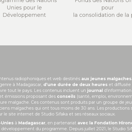
ogramme des Nations
Fonds des Nations Un
Unies pour le
pour
Développement
la consolidation de la 
ontenus radiophoniques et web destinés
aux jeunes malgaches
 genre à Madagascar,
d’une durée de deux heures
et diffusée
uvre tout le pays. Les contenus incluent un
journal
d’information
 et émissions proposant des
conseils
(santé, emploi, environne
ulture malgache. Ces contenus sont produits par un groupe de je
niciens malgaches qui ont tous moins de 30 ans. Les productions 
le site internet de Studio Sifaka et ses réseaux sociaux.
-Unies
à
Madagascar
, en partenariat
avec la Fondation Hiron
 le développement du programme. Depuis juillet 2021, le Studio Si