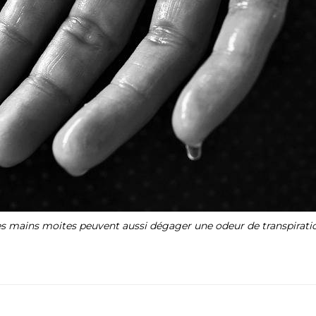
s mains moites peuvent aussi dégager une odeur de transpirati