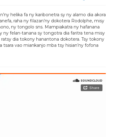
n’ny helika fa ny karibonetra sy ny alamo dia akora
nefa, raha ny filazan’ny dokotera Rodolphe, misy
nono, ny tongolo sns. Mampiakatra ny hafanana
ny felan-tanana sy tongotra dia faritra tena misy
ratsy dia tokony hanantona dokotera. Tsy tokony
na tsara vao miankanjo mba tsy hisian’ny fofona