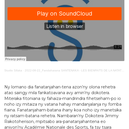
Studio Sifaka
·
2022-08-22_Fandaharana SANTENAKA - LES BIENFAITS DE LA NATATION
Ny lomano dia fanatanjahan-tena azon’ny olona rehetra
atao saingy mila fankatoavana avy amin’ny dokotera.
Miteraka fitoniana sy fahaiza-mandrindra fihetseham-po io
noho izy mitaiza ny vatana hahay mandanjalanja ny fomba
fiaina. Fanatanjaham-batana ihany koa noho izy manetsika
ny ratsam-batana rehetra. Nambaran’ny Dokotera Jimmy
Rakotoherison, mpitsabo ara-panatanjahantena eo
anivon’ny Académie Nationale des Sports, fa tsy tsara