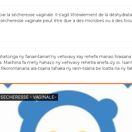
a sécheresse vaginale. Il s'agit littéralement de la déshydratat
 sécheresse vaginale peut être due à des microbes ou à des tro
ahatonga ny fanaintainan'ny vehivavy iray rehefa manao firaisan
oa. Marihina fa mety hahazo ny vehivavy rehetra anefa izy io. Is
ny fikorontanana ara-tsaina tahaka ny rarin-tsaina be loatra na ny 