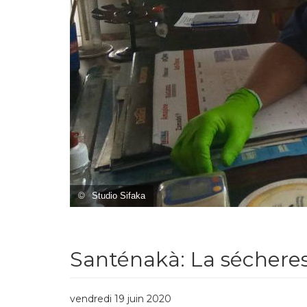
©
Studio Sifaka
Santénakà: La sécheres
vendredi 19 juin 2020