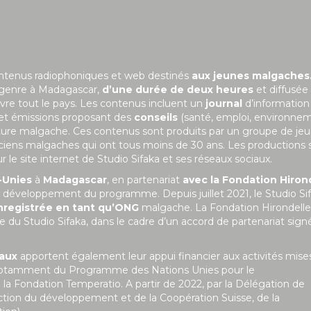
ontenus radiophoniques et web destinés
aux jeunes malgaches
 genre à Madagascar,
d’une durée de deux heures
et diffusée
uvre tout le pays. Les contenus incluent un
journal
d’information
 et émissions proposant des
conseils
(santé, emploi, environne
ulture malgache. Ces contenus sont produits par un groupe de je
niciens malgaches qui ont tous moins de 30 ans. Les productions 
le site internet de Studio Sifaka et ses réseaux sociaux.
-Unies
à
Madagascar
, en partenariat
avec la Fondation Hiron
 le développement du programme. Depuis juillet 2021, le Studio Si
nregistrée en tant qu’ONG
malgache. La Fondation Hirondelle
 du Studio Sifaka, dans le cadre d’un accord de partenariat sign
naux
apportent également leur appui financier aux activités mise
git notamment du Programme des Nations Unies pour le
Fondation Temperatio. A partir de 2022, par la Délégation de
ction du développement et de la Coopération Suisse, de la