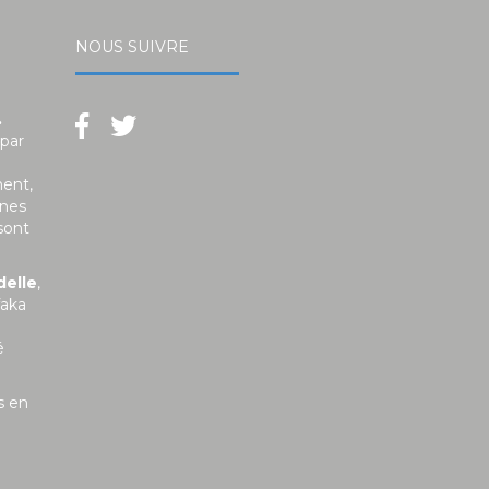
NOUS SUIVRE
.
 par
ment,
unes
sont
delle
,
faka
é
s en