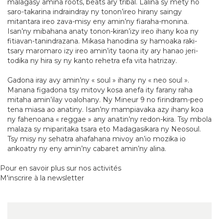
malagasy amina roots, beats ary tribal. Lalina sy mety ho
saro-takarina indraindray ny tonon’ireo hirany saingy
mitantara ireo zava-misy eny amin’ny fiaraha-monina.
Isan’ny mibahana anaty tonon-kiran’izy ireo ihany koa ny
fitiavan-tanindrazana. Mikasa hanodina sy hamoaka raki-
tsary maromaro izy ireo amin’ity taona ity ary hanao jeri-
todika ny hira sy ny kanto rehetra efa vita hatrizay.
Gadona iray avy amin’ny « soul » ihany ny « neo soul ».
Manana figadona tsy mitovy kosa anefa ity farany raha
mitaha amin’ilay voalohany. Ny Mineur 9 no firindram-peo
tena miasa ao anatiny. Isan’ny mampiavaka azy ihany koa
ny fahenoana « reggae » any anatin’ny redon-kira. Tsy mbola
malaza sy miparitaka tsara eto Madagasikara ny Neosoul.
Tsy misy ny sehatra ahafahana mivoy an’io mozika io
ankoatry ny eny amin’ny cabaret amin’ny alina.
Pour en savoir plus sur nos activités
M'inscrire à la newsletter