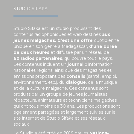
STUDIO SIFAKA
Studio Sifaka est un studio produisant des
contenus radiophoniques et web destinés
aux
jeunes malgaches. C’est une offre
quotidienne
unique en son genre à Madagascar,
d’une durée
de deux heures
et diffusée par un réseau de
60 radios partenaires
, qui couvre tout le pays.
Les contenus incluent un
journal
d’information
national et régional ainsi que des magazines et
émissions proposant des
conseils
(santé, emploi,
environnement, etc.), du
dialogue
, de la musique
et de la culture malgache. Ces contenus sont
produits par un groupe de jeunes journalistes,
rédacteurs, animateurs et techniciens malgaches
qui ont tous moins de 30 ans. Les productions sont
également partagées et largement suivies sur le
site internet de Studio Sifaka et ses réseaux
sociaux.
Le Studio a été créé en 2019 par les
Nations-