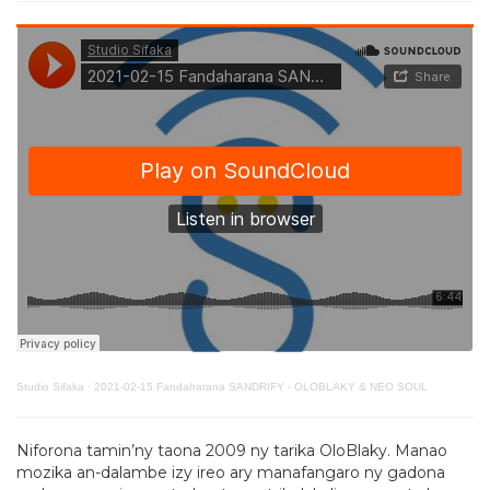
Studio Sifaka
·
2021-02-15 Fandaharana SANDRIFY - OLOBLAKY & NEO SOUL
Niforona tamin’ny taona 2009 ny tarika OloBlaky. Manao
mozika an-dalambe izy ireo ary manafangaro ny gadona