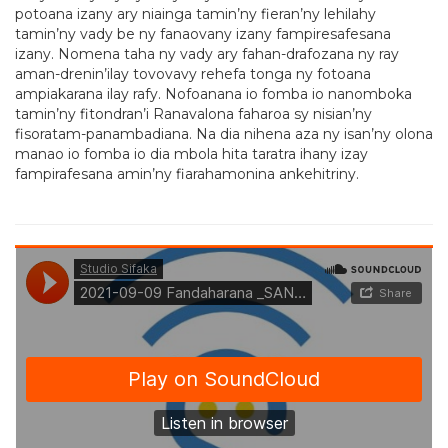
potoana izany ary niainga tamin’ny fieran’ny lehilahy
tamin’ny vady be ny fanaovany izany fampiresafesana
izany. Nomena taha ny vady ary fahan-drafozana ny ray
aman-drenin’ilay tovovavy rehefa tonga ny fotoana
ampiakarana ilay rafy. Nofoanana io fomba io nanomboka
tamin’ny fitondran’i Ranavalona faharoa sy nisian’ny
fisoratam-panambadiana. Na dia nihena aza ny isan’ny olona
manao io fomba io dia mbola hita taratra ihany izay
fampirafesana amin’ny fiarahamonina ankehitriny.