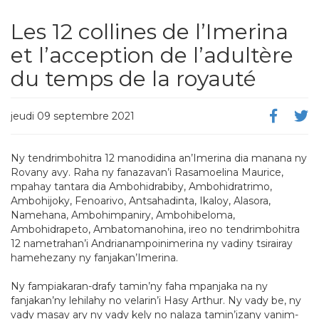
Les 12 collines de l’Imerina
et l’acception de l’adultère
du temps de la royauté
jeudi 09 septembre 2021
Ny tendrimbohitra 12 manodidina an’Imerina dia manana ny
Rovany avy. Raha ny fanazavan’i Rasamoelina Maurice,
mpahay tantara dia Ambohidrabiby, Ambohidratrimo,
Ambohijoky, Fenoarivo, Antsahadinta, Ikaloy, Alasora,
Namehana, Ambohimpaniry, Ambohibeloma,
Ambohidrapeto, Ambatomanohina, ireo no tendrimbohitra
12 nametrahan’i Andrianampoinimerina ny vadiny tsirairay
hamehezany ny fanjakan’Imerina.
Ny fampiakaran-drafy tamin’ny faha mpanjaka na ny
fanjakan’ny lehilahy no velarin’i Hasy Arthur. Ny vady be, ny
vady masay ary ny vady kely no nalaza tamin’izany vanim-