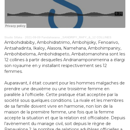
Studio Sifaka
·
2021-09-09 Fandaharana _SANDRIFY_RAFY_&_12 COLLINES
Ambohidrabiby, Ambohidratrimo, Ambohijoky, Fenoarivo,
Antsahadinta, Ikaloy, Alasora, Namehana, Ambohimpaniry,
Ambohibeloma, Ambohidrapeto, Ambatomanohina sont les
12 collines à partir desquelles Andrianampoinimerina a élargi
son royaume en y installant respectivement ses 12
femmes.
Auparavant, il était courant pour les hommes malgaches de
prendre une deuxième ou une troisième femme en
parallèle à l’officielle. Cette pratique était acceptée par la
société sous quelques conditions. La rivale et les membres
de sa famille doivent vivre en harmonie, non loin de la
maison de la première femme, une fois que la femme
accepte la situation et que la relation est officialisée. Depuis
l’avènement du mariage civil, soit depuis le règne de
Ranavalona 2, le nombre de relations adultères officielles a