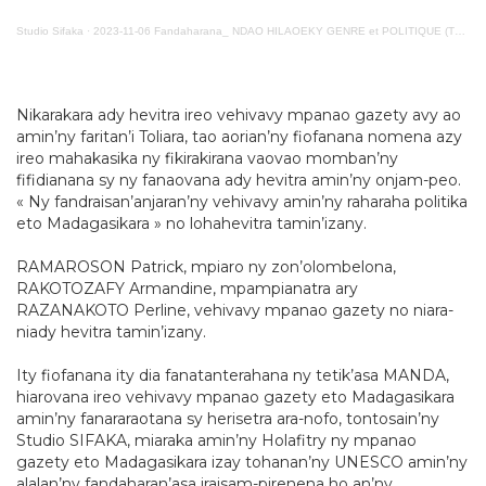
Studio Sifaka
·
2023-11-06 Fandaharana_ NDAO HILAOEKY GENRE et POLITIQUE (TULEAR)
Nikarakara ady hevitra ireo vehivavy mpanao gazety avy ao
amin’ny faritan’i Toliara, tao aorian’ny fiofanana nomena azy
ireo mahakasika ny fikirakirana vaovao momban’ny
fifidianana sy ny fanaovana ady hevitra amin’ny onjam-peo.
« Ny fandraisan’anjaran’ny vehivavy amin’ny raharaha politika
eto Madagasikara » no lohahevitra tamin’izany.
RAMAROSON Patrick, mpiaro ny zon’olombelona,
RAKOTOZAFY Armandine, mpampianatra ary
RAZANAKOTO Perline, vehivavy mpanao gazety no niara-
niady hevitra tamin’izany.
Ity fiofanana ity dia fanatanterahana ny tetik’asa MANDA,
hiarovana ireo vehivavy mpanao gazety eto Madagasikara
amin’ny fanararaotana sy herisetra ara-nofo, tontosain’ny
Studio SIFAKA, miaraka amin’ny Holafitry ny mpanao
gazety eto Madagasikara izay tohanan’ny UNESCO amin’ny
alalan’ny fandaharan’asa iraisam-pirenena ho an’ny