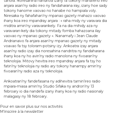
tanora. Noresahina nandritra izany fa tokony mahafeno ireo
anjara asan’ny radio ireo ny fandaharana iray, izany hoe sady
tokony hanome vaovao no hanabe no hampiala voly.
Niresaka ny fahafahan’ny mpanao gazety mahazo vaovao
ihany koa ireo mpandray anjara : « raha midy ny varavara dia
miditra amin’ny varavarankely. Fa na dia mihidy aza ny
varavaran-kely dia tokony mitady fomba hahazoana ilay
vaovao ny mpanao gazety ». Nanamafy i Jean Claude
Andrianaivo fa anjara asan’ny mpanao gazety ny mitady
voavao fa tsy toloram-potsiny izy. Ankoatra izay anjara
asan’ny radio izay dia noresahina nandritra ny fandaharana
ihany koa ny ho avin’ny radio manolona ny fivoaran’ny
teknolojia. Mitovy hevitra ireo mpandray anjara fa tsy ho
fatin’ny teknolojia ny radio ary tokony hanampy amin’ny
fivoaran’ny radio aza ny teknolojia.
Ankoatran’ny fandefasana ny adihevitra tamin’ireo radio
mpiara-miasa amin’ny Studio Sifaka ny andron’ny 13
febroary io dia nandefa izany ihany koa ny radio nasionaly
malagasy ny 18 febroary.
Pour en savoir plus sur nos activités
M'inscrire à la newsletter