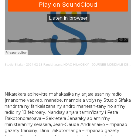
Studio Sifaka
·
2024-02-13 Fandaharana NDAO HILAOEKY - JOURNEE MONDIALE DE LA RADIO
Nikarakara adihevitra mahakasika ny anjara asan’ny radio
(manome vaovao, manabe, mampiala voly) ny Studio Sifaka
nandritra ny fankalazana ny andro maneran-tany ho an’ny
radio ny 13 febroary. Nandray anjara tamin’izany i Fetra
Rakotondrasoava – Sekretera Jenaraky ao amin’ny
ministeran’ny serasera, Jean-Claude Andrianaivo – mpanao
gazety tranainy, Dina Rakotomanga – mpanao gazety