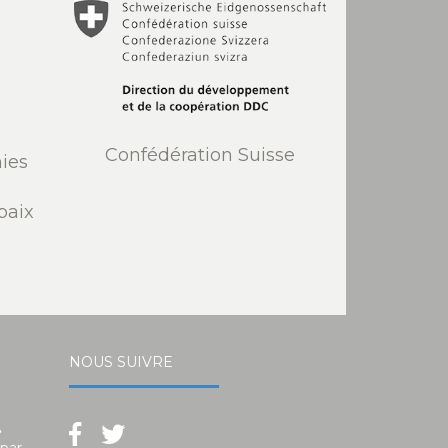
Confédération Suisse
ies
paix
NOUS SUIVRE
.
 par