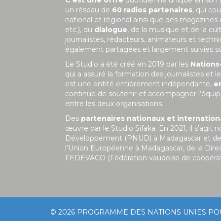
un réseau de
60 radios partenaires
, qui co
national et régional ainsi que des magazines
etc.), du
dialogue
, de la musique et de la c
journalistes, rédacteurs, animateurs et tech
également partagées et largement suivies sur 
Le Studio a été créé en 2019 par les
Nations
qui a assuré la formation des journalistes et
est une entité entièrement indépendante,
e
continue de soutenir et accompagner l’équipe
entre les deux organisations.
Des
partenaires nationaux et internatio
œuvre par le Studio Sifaka. En 2021, il s’a
Développement (PNUD) à Madagascar et de la 
l’Union Européenne à Madagascar, de la Dire
FEDEVACO (Fédération vaudoise de coopérat
© 2026
PROGRAMME DES NATIONS UNIES P