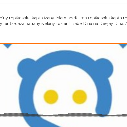
’ny mpikosoka kapila izany. Maro anefa ireo mpikosoka kapila m
y fanta-daza hatrany ivelany toa an’i Rabe Dina na Deejay Dina.