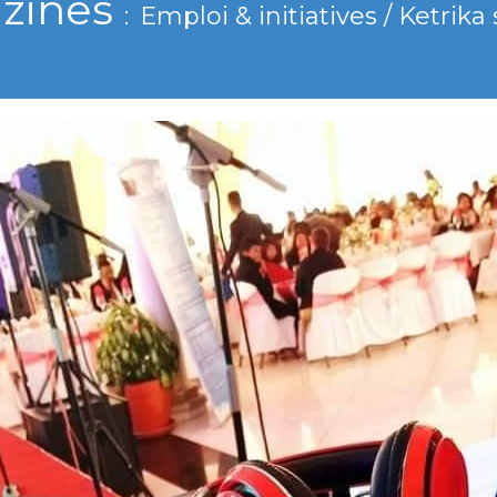
zines
Emploi & initiatives / Ketrika