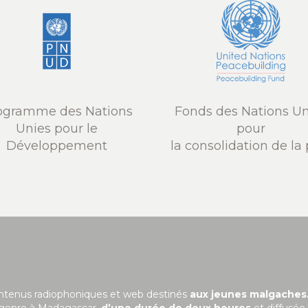
ogramme des Nations
Fonds des Nations Un
Unies pour le
pour
Développement
la consolidation de la 
ontenus radiophoniques et web destinés
aux jeunes malgaches
 genre à Madagascar,
d’une durée de deux heures
et diffusée