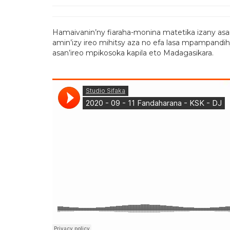
Hamaivanin’ny fiaraha-monina matetika izany asan
amin’izy ireo mihitsy aza no efa lasa mpampandih
asan’ireo mpikosoka kapila eto Madagasikara.