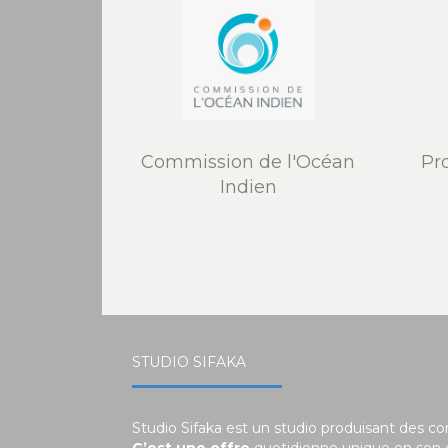
Commission de l'Océan
Pr
Indien
STUDIO SIFAKA
Studio Sifaka est un studio produisant des c
C’est une offre
quotidienne unique en son