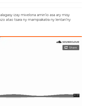
alagasy izay mivelona amin’io asa ary misy
 Azo atao tsara ny mampiakatra ny lentan’ny