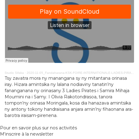
Studio Sifaka
·
2020-11-05_Fandaharana-KSK-FOIRE-INTERNATIONALE-LADIES-PIRATES
Tsy zavatra mora ny manangana sy ny mitantana orinasa
iray. Hizara amintsika ny lalana nodiaviny tanatin’ny
fananganana ny orinasany 3 Ladies Pirates i Samira Mihaja
Moumini na i Samy. I Olivia Rakotondrasoa, tanora
tompon’ny orinasa Moringala, kosa dia hanazava amintsika
ny antony tokony handraisana anjara amin’ny fihaonana ara-
barotra iraisam-pirenena.
Pour en savoir plus sur nos activités
M'inscrire à la newsletter