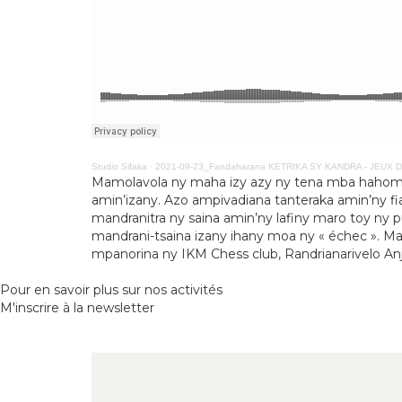
Studio Sifaka
·
2021-09-23_Fandaharana KETRIKA SY KANDRA - JEUX 
Mamolavola ny maha izy azy ny tena mba hahombia
amin’izany. Azo ampivadiana tanteraka amin’ny fia
mandranitra ny saina amin’ny lafiny maro toy ny puz
mandrani-tsaina izany ihany moa ny « échec ». Ma
mpanorina ny IKM Chess club, Randrianarivelo Anj
Pour en savoir plus sur nos activités
M'inscrire à la newsletter