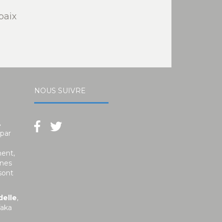
paix
NOUS SUIVRE
.
 par
ment,
unes
sont
delle
,
faka