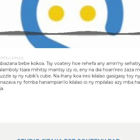
D'INTELLIGENCE
zana bebe kokoa. Tsy voatery hoe rehefa any amin’ny sehatry n
lamboly tsara mihitsy mantsy izy io, eny na dia hoan’ireo zaza mb
zle sy ny rubik’s cube. Na ihany koa ireo kilalao gasigasy toy ny 
nazava ny fomba hanampian’io kilalao io ny mpilalao azy mba han
a.