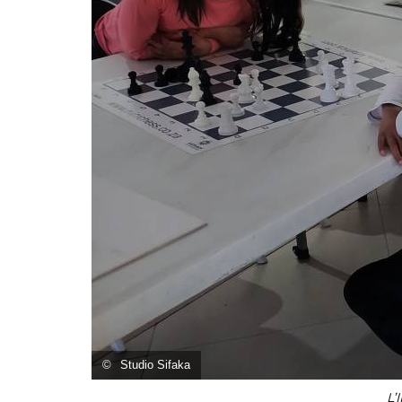
©
Studio Sifaka
L’