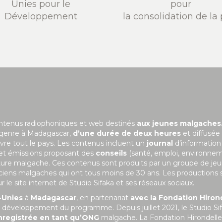
Unies pour le
pour
Développement
la consolidation de la 
ontenus radiophoniques et web destinés
aux jeunes malgaches
 genre à Madagascar,
d’une durée de deux heures
et diffusée
uvre tout le pays. Les contenus incluent un
journal
d’information
 et émissions proposant des
conseils
(santé, emploi, environne
ulture malgache. Ces contenus sont produits par un groupe de je
niciens malgaches qui ont tous moins de 30 ans. Les productions 
le site internet de Studio Sifaka et ses réseaux sociaux.
-Unies
à
Madagascar
, en partenariat
avec la Fondation Hiron
 le développement du programme. Depuis juillet 2021, le Studio Si
nregistrée en tant qu’ONG
malgache. La Fondation Hirondelle