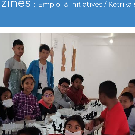
zines
Emploi & initiatives / Ketrika