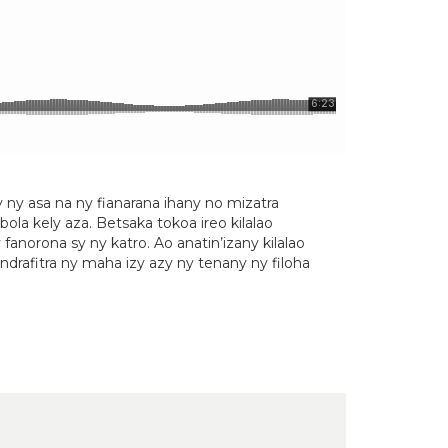
y asa na ny fianarana ihany no mizatra
ola kely aza. Betsaka tokoa ireo kilalao
fanorona sy ny katro. Ao anatin’izany kilalao
drafitra ny maha izy azy ny tenany ny filoha