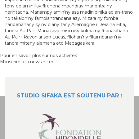
teny eo amin’ilay firenena mpandray mandritra ny
herintaona. Manampy amin’ny asa madinidinika ao an-trano
ho takalon’ny fampiantranoana azy. Mizara ny fomba
nandehanany sy ny diany tany Allemagne i Deraina Fitia,
tanora Au Pair. Manazava misimisy kokoa ny fifanarahana
Au Pair i Ravoniarison Lucas, filohan’ny fikambanan’ny
tanora miteny alemana eto Madagasikara.
Pour en savoir plus sur nos activités
M'inscrire à la newsletter
STUDIO SIFAKA EST SOUTENU PAR :