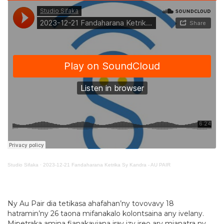
Studio Sifaka
·
2023-12-21 Fandaharana Ketrika Sy Kandra - AU PAIR
Ny Au Pair dia tetikasa ahafahan’ny tovovavy 18
hatramin’ny 26 taona mifanakalo kolontsaina any ivelany.
Mipetraka amina fianakaviana iray izy ireo ary mianatra ny