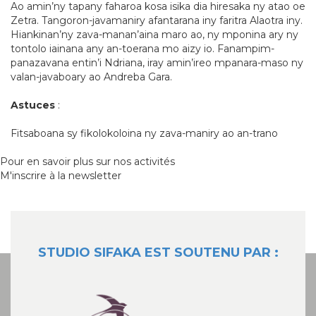
Ao amin’ny tapany faharoa kosa isika dia hiresaka ny atao oe
Zetra. Tangoron-javamaniry afantarana iny faritra Alaotra iny.
Hiankinan’ny zava-manan’aina maro ao, ny mponina ary ny
tontolo iainana any an-toerana mo aizy io. Fanampim-
panazavana entin’i Ndriana, iray amin’ireo mpanara-maso ny
valan-javaboary ao Andreba Gara.
Astuces
:
Fitsaboana sy fikolokoloina ny zava-maniry ao an-trano
Pour en savoir plus sur nos activités
M'inscrire à la newsletter
STUDIO SIFAKA EST SOUTENU PAR :