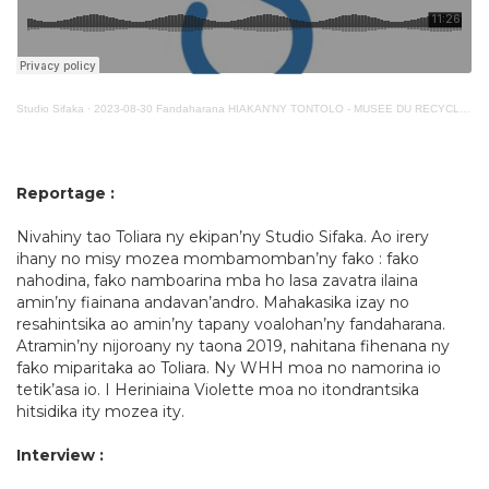
Studio Sifaka
·
2023-08-30 Fandaharana HIAKAN'NY TONTOLO - MUSEE DU RECYCLAGE - ZETRA
Reportage :
Nivahiny tao Toliara ny ekipan’ny Studio Sifaka. Ao irery
ihany no misy mozea mombamomban’ny fako : fako
nahodina, fako namboarina mba ho lasa zavatra ilaina
amin’ny fiainana andavan’andro. Mahakasika izay no
resahintsika ao amin’ny tapany voalohan’ny fandaharana.
Atramin’ny nijoroany ny taona 2019, nahitana fihenana ny
fako miparitaka ao Toliara. Ny WHH moa no namorina io
tetik’asa io. I Heriniaina Violette moa no itondrantsika
hitsidika ity mozea ity.
Interview :