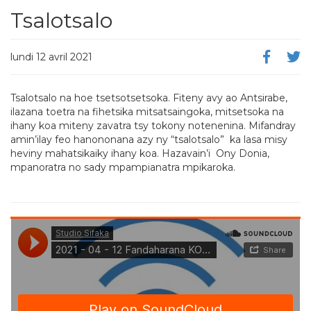
Tsalotsalo
lundi 12 avril 2021
Tsalotsalo na hoe tsetsotsetsoka. Fiteny avy ao Antsirabe,
ilazana toetra na fihetsika mitsatsaingoka, mitsetsoka na
ihany koa miteny zavatra tsy tokony notenenina. Mifandray
amin’ilay feo hanononana azy ny “tsalotsalo” ka lasa misy
heviny mahatsikaiky ihany koa. Hazavain’i Ony Donia,
mpanoratra no sady mpampianatra mpikaroka.