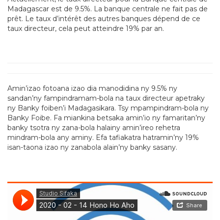
Madagascar est de 9.5%. La banque centrale ne fait pas de
prêt. Le taux d’intérêt des autres banques dépend de ce
taux directeur, cela peut atteindre 19% par an.
Amin’izao fotoana izao dia manodidina ny 9.5% ny
sandan’ny fampindramam-bola na taux directeur apetraky
ny Banky foiben’i Madagasikara. Tsy mpampindram-bola ny
Banky Foibe. Fa miankina betsaka amin’io ny famaritan’ny
banky tsotra ny zana-bola halainy amin’ireo rehetra
mindram-bola any aminy. Efa tafiakatra hatramin’ny 19%
isan-taona izao ny zanabola alain’ny banky sasany.