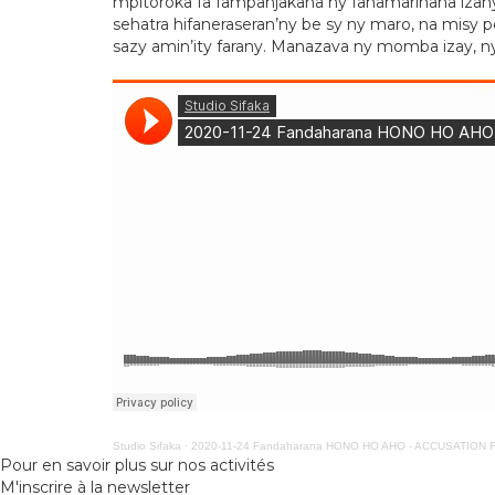
mpitoroka fa fampanjakana ny fahamarinana izany n
sehatra hifaneraseran’ny be sy ny maro, na misy 
sazy amin’ity farany. Manazava ny momba izay, n
Studio Sifaka
·
2020-11-24 Fandaharana HONO HO AHO - ACCUSATION 
Pour en savoir plus sur nos activités
M'inscrire à la newsletter