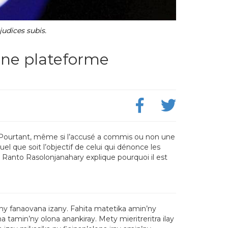
dices subis.
 une plateforme
s. Pourtant, même si l’accusé a commis ou non une
uel que soit l’objectif de celui qui dénonce les
te Ranto Rasolonjanahary explique pourquoi il est
 ny fanaovana izany. Fahita matetika amin’ny
tamin’ny olona anankiray. Mety mieritreritra ilay