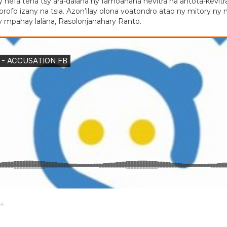
efa tena tsy ara-dalàna ny famoahana hevitra na antota-kevitra 
porofo izany na tsia. Azon’ilay olona voatondro atao ny mitory 
y mpahay lalàna, Rasolonjanahary Ranto.
FB