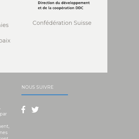
Confédération Suisse
ies
paix
NOUS SUIVRE
.
 par
ment,
unes
sont