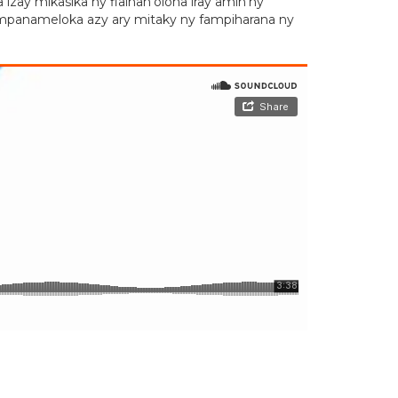
izay mikasika ny fiainan’olona iray amin’ny
ny mpanameloka azy ary mitaky ny fampiharana ny