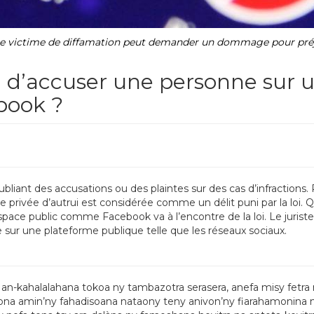
e victime de diffamation peut demander un dommage pour préju
al d’accuser une personne sur
book ?
bliant des accusations ou des plaintes sur des cas d’infraction
vie privée d’autrui est considérée comme un délit puni par la loi. Q
 espace public comme Facebook va à l’encontre de la loi. Le juris
 sur une plateforme publique telle que les réseaux sociaux.
 an-kahalalahana tokoa ny tambazotra serasera, anefa misy fetra
na amin’ny fahadisoana nataony teny anivon’ny fiarahamonina na 