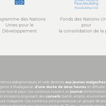
ogramme des Nations
Fonds des Nations Un
Unies pour le
pour
Développement
la consolidation de la 
ontenus radiophoniques et web destinés
aux jeunes malgaches
 genre à Madagascar,
d’une durée de deux heures
et diffusée
uvre tout le pays. Les contenus incluent un
journal
d’information
 et émissions proposant des
conseils
(santé, emploi, environne
ulture malgache. Ces contenus sont produits par un groupe de je
niciens malgaches qui ont tous moins de 30 ans. Les productions 