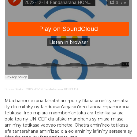
Studio Sifaka
·
2022-12-14 Fandaharana HONO OA
Mba hanomezana fahafaham-po ny filana amin'ity sehatra
ity dia mitaky ny fandraisan'anjaran'ireo tanora mpamorona
tetikasa. Ireo mpiara-miombon'antoka ara-teknika sy ara-
bola toa ny UNICEF dia afaka manohana sy miara-miasa
amin'ny tetikasa vaovao rehetra. Ohatra amin’ireo tetikasa
efa tanterahana amin’izao dia eo amin’ny lafin’ny serasera sy