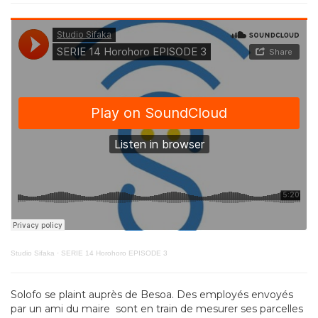
Studio Sifaka
·
SERIE 14 Horohoro EPISODE 3
Solofo se plaint auprès de Besoa. Des
employés
envoyé
s
par un ami du maire sont en train de mesur
er
ses parcelles