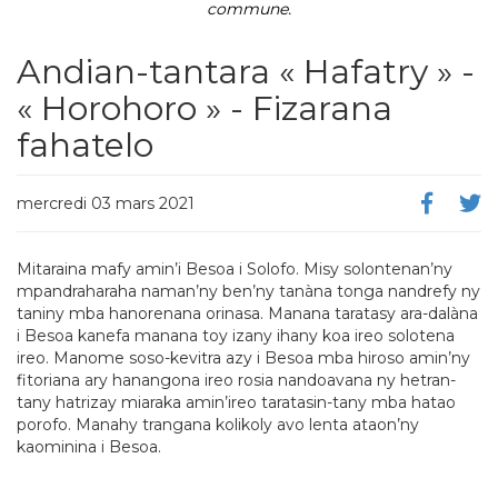
commune.
Andian-tantara « Hafatry » -
« Horohoro » - Fizarana
fahatelo
mercredi 03 mars 2021
Mitaraina mafy amin’
i
Besoa
i
Solofo. Misy solontena
n’ny
mpandraharaha naman’ny ben’ny tanàna tonga nandrefy ny
taniny mba hanorenana orinasa. Manana taratasy ara-dalàna
i
Besoa kanefa manana
toy izany
ihany koa ireo solotena
ireo. Manome soso-kevitra azy
i
Besoa mba hiroso amin’ny
fitoriana ary hanangona ireo rosia nandoavana ny hetran-
tany hatrizay miaraka amin’ireo taratasin-tany mba hatao
porofo. Manahy trangana kolikoly avo lenta ataon’ny
kaominina
i
Besoa.