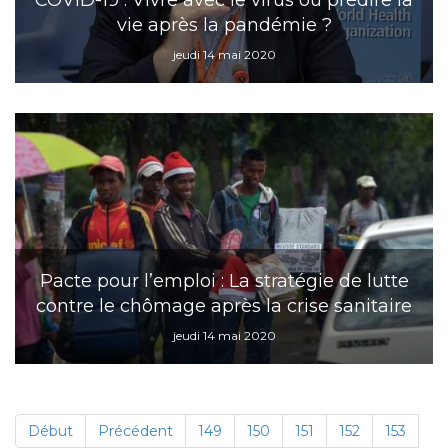
COVID-19 : Vivre avec le virus ou prédire la
vie après la pandémie ?
jeudi 14 mai 2020
Pacte pour l’emploi : La stratégie de lutte
contre le chômage après la crise sanitaire
jeudi 14 mai 2020
Début
Précédent
149
150
151
152
153