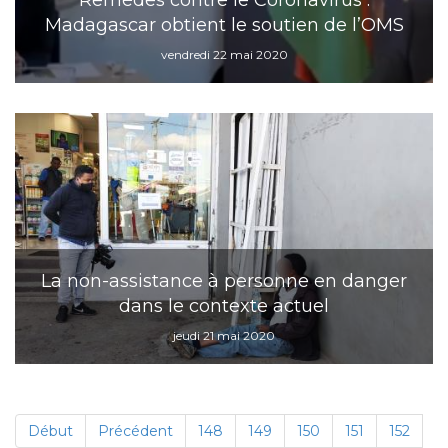
Remèdes contre le Coronavirus :
Madagascar obtient le soutien de l’OMS
vendredi 22 mai 2020
La non-assistance à personne en danger
dans le contexte actuel
jeudi 21 mai 2020
Début
Précédent
148
149
150
151
152