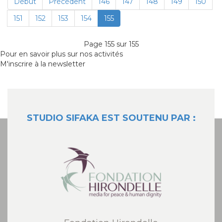
Début
Précédent
146
147
148
149
150
151
152
153
154
155
Page 155 sur 155
Pour en savoir plus sur nos activités
M'inscrire à la newsletter
STUDIO SIFAKA EST SOUTENU PAR :