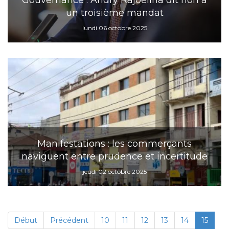
Gouvernance : Andry Rajoelina dit non à
un troisième mandat
lundi 06 octobre 2025
Manifestations : les commerçants
naviguent entre prudence et incertitude
jeudi 02 octobre 2025
Début
Précédent
10
11
12
13
14
15